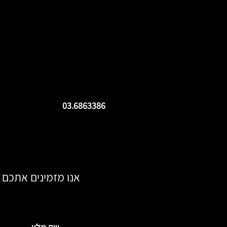
חשיבות הקו החם (Whistleblower)
הנושאים המרכז
לארגון
של הלשכה העול
בנושא עבריינות ת
03.6863386
אנו מזמינים אתכם ל