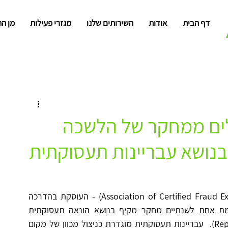
דף הבית
אודות
השירותים שלנו
מגזרי פעילות
מן ה
אבטחת מידע וסייבר
ניתוח נתונים
ממשל תאגידי
לים ממחקר של הלשכה
בנושא עבריינות תעסוקתית
הלשכה העולמית לבוחני הונאות (Association of Certified Fraud Examiners - ACFE) - העוסקת בהדרכה 
ובהכשרה לטיפול במניעת הונאות ומעילות, מפרסמת אחת לשנתיים מחקר מקיף בנושא הונאה תעסוקתית 
(Report to the nation - Occupational Fraud 2026).  עבריינות תעסוקתית מוגדרת כניצול מכוון של מקום 