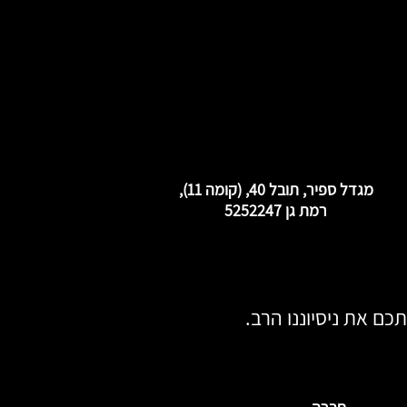
מגדל ספיר, תובל 40, (קומה 11),
רמת גן 5252247
כם את ניסיוננו הרב.