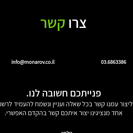
צרו
קשר
יים שעולים ממחקר
מה חדש במדריך COSO לניהול
מית לבוחני הונאות
סיכוני הונאות ומעילות – מהדורה 2?
עסוקתית 2024
info@monarov.co.il
03.6863386
פנייתכם חשובה לנו.
יצור עמנו קשר בכל שאלה ועניין ונשמח להעמיד לרשות
אחד מנציגינו יצור איתכם קשר בהקדם האפשרי.