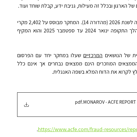
 הארגון ובכלל זה מעילות, גניבת ידע, קבלת שוחד ועוד.
ב- 12 במאי 2026 פורסם המחקר הדו שנתי של הלשכה לשנת 2026 (מהדורה 14). המחקר מבוסס על 2,402 מקרי 
הונאות שהתרחשו ב-143 מדינות ברחבי העולם במהלך התקופה ינואר 2024 עד ספטמבר 2025 והוא המקיף 
ת של הנושאים 
המרכזיים
 שעלו במחקר יחד עם הפרסום 
הרשמי של המחקר על ידי ACFE. חשוב לציין כי הממצאים המוזכרים הינם ממצאים נבחרים אך אינם כלל 
לץ לקרוא את הדוח המלא בשפה האנגלית.
.pdf
MONAROV - ACFE REPORT T
.
https://www.acfe.com/fraud-resources/repo