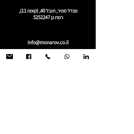
מגדל ספיר, תובל 40, (קומה 11),
רמת גן
5252247
info@monarov.co.il
03.6863386
03.6863386
פנייתכם חשובה לנו.
אנו מזמינים אתכם ליצור עמנו קשר בכל
שאלה ועניין ונשמח להעמיד לרשותכם את
ניסיוננו הרב.
אחד מנציגינו יצור איתכם קשר בהקדם