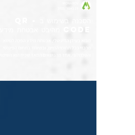
MONAROV
19 באפר׳ 2025
הסכנה בשימוש ב - QR
Code מהיבט אבטחת מידע
מבוא בעידן הדיגיטלי, אבטחת מידע הפכה לנושא
מרכזי בכל תחומי החיים, ובמיוחד בתחום הפיננסי
והטכנולוגי. אחד מהנושאים המאד שכיח הוא השימו
בקודי QR (Quick Response Code) ובמערכות
תשלום אלקטרוניות. במאמר זה נבחן את הסכנות
בשימוש בQR Code מהיבט אבטחת מידע, נבין מהו
QR Code ולמה הוא משמש, נסקור את הסיכונים
הקיימים בשימוש בו על ידי הציבור, ונציע דרכים
להתמודד עם סיכונים אלו. מהו QR Code ולמה הוא
משמש? QR Code הוא סוג של ברקוד דו-ממדי שבו
מקודד מידע טקסטואלי בצורה גרפית. הקוד הומצא 