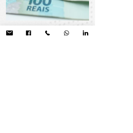
פתרונות מימון
צרו
קשר
מגדל ספיר, תובל 40, (קומה 11),
רמת גן
5252247
info@monarov.co.il