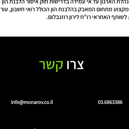
ת הארגון על אי עמידה בדרישות חוק איסור הלבנת הון – ד
קצוע מתחום המאבק בהלבנת הון הכולל רואי חשבון, עורכי 
 לשותף האחראי רו”ח לירון רוזנבלום.
צרו
קשר
info@monarov.co.il
03.6863386