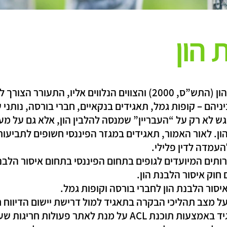
 הון
בעקבות כניסת חוק איסור הלבנת הון (התש”ס, 2000) והצווים הנלווים 
יהם – קופות גמל, תאגידים בנקאיים, חברי בורסה, נותני 
 לא רק על “העבריין” שמנסה להלבין הון, אלא גם על מע
ן. לאור האמור, תאגידים במגזר הפיננסי חשופים לתביעות
העמדה לדין פלילי.
רותים המיועדים לגופים בתחום הפיננסי בתחום איסור הלבנת
חוק איסור הלבנת הון.
יסור הלבנת הון לחברי בורסה וקופות גמל.
ולות חריגות שעלולות להיחשב כהלבנת הון.