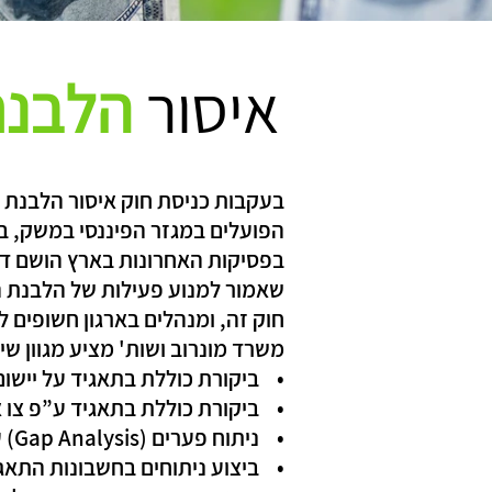
איסור
הלבנת
הפועלים במגזר הפיננסי במשק, בינ
בפסיקות האחרונות בארץ הושם דגש
שאמור למנוע פעילות של הלבנת הו
חוק זה, ומנהלים בארגון חשופים ל
משרד מונרוב ושות' מציע מגוון שי
• ביקורת כוללת בתאגיד על יישום 
• ביקורת כוללת בתאגיד ע”פ צו א
• ניתוח פערים (Gap Analysis) על מצב תהליכי הבקרה בתאגיד למול דרישת יישום הדיווח חוק איסור הלבנת הון.
• ביצוע ניתוחים בחשבונות התאגיד באמצעות תוכנת ACL על מנת לאתר פע