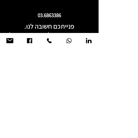
03.6863386
פנייתכם חשובה לנו.
אנו מזמינים אתכם ליצור עמנו קשר בכל
שאלה ועניין ונשמח להעמיד לרשותכם את
ניסיוננו הרב.
אחד מנציגינו יצור איתכם קשר בהקדם
האפשרי.