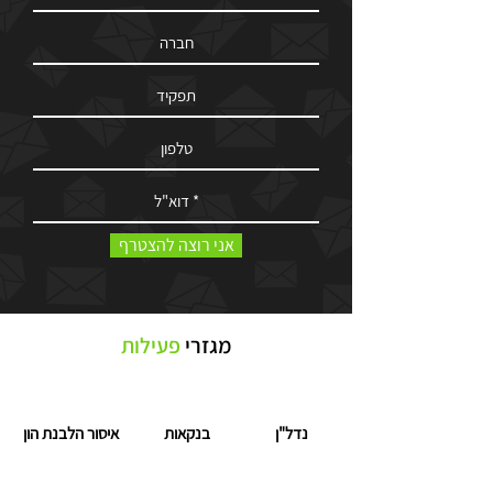
אני רוצה להצטרף
מגזרי
פעילות
נדל"ן
בנקאות
איסור הלבנת הון