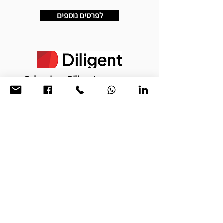
לפרטים נוספים
ייצוג חברת Galvanize - Diligent
ACL-Galvanize) Diligent לשעבר) הינה חברת
תוכנה בינלאומית, אשר מפתחת כלי בקרה, ניתוח
נתונים וניהול סיכונים עם חזון לשיפור תהליכי העבודה
עבור האורגנים השונים העוסקים בתחום הממשל,
הסיכונים והציות.(GRC Governance, Risk
Management and Compliance). פירמת מונרוב
ושות' משמשת כנציגה של החברה בישראל.
לפרטים נוספים