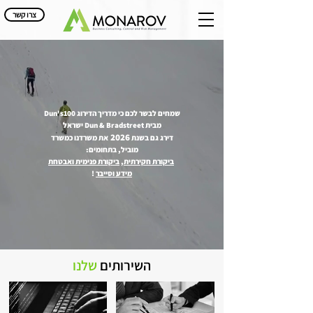
צרו קשר
שמחים לבשר לכם כי מדריך הדירוג Dun's100
מבית Dun & Bradstreet ישראל
2026
דירג גם בשנת
את משרדנו כמשרד
מוביל, בתחומים:
ביקורת חקירתית
,
ביקורת פנימית ואבטחת
מידע וסייבר
!
השירותים
שלנו