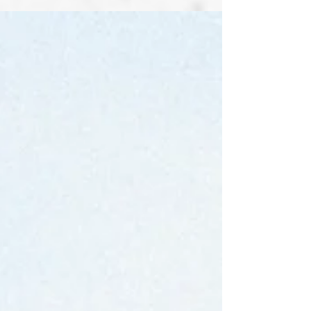
תעסוקתית (port to the nation - Occupational
Fraud 2026). עבריינות תעסוקתית מוגדרת כניצול
מכוון של מקום העבודה לצורך תועלת אישית מהנכס
או מהמשאבים של הארגון ובכלל זה מעילות, גניבת
ידע, קבלת שוחד ועוד. ב- 12 במאי 2026 פורסם
המחקר הדו שנתי של הלשכה לשנת 2026 (מהדורה
14). המחקר מבוסס על 2,402 מקרי הונאו