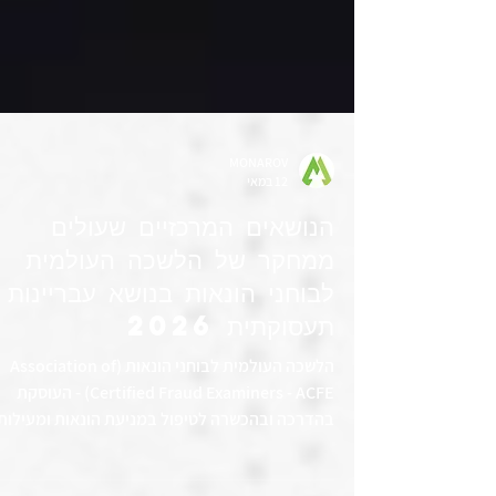
MONAROV
12 במאי
הנושאים המרכזיים שעולים
ממחקר של הלשכה העולמית
לבוחני הונאות בנושא עבריינות
תעסוקתית 2026
הלשכה העולמית לבוחני הונאות (Association of
Certified Fraud Examiners - ACFE) - העוסקת
בהדרכה ובהכשרה לטיפול במניעת הונאות ומעילות,
מפרסמת אחת לשנתיים מחקר מקיף בנושא הונאה